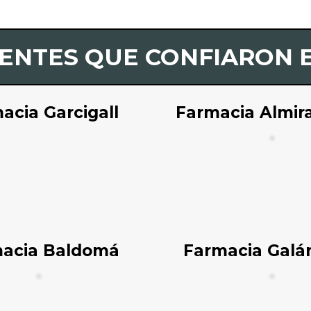
IENTES QUE CONFIARON 
acia Garcigall
Farmacia Almir
acia Baldomá
Farmacia Galá